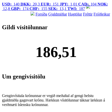
USD:
140
DKK:
20,3
EUR:
151
JPY:
1,01
CAD:
104
NOK:
12,8
GBP:
174
CHF:
155
SEK:
13,1
TWI:
187
Forsíða
Gjaldmiðlar
Hagtölur
Fréttir
Fróðleikur
Gildi vísitölunnar
186,51
Um gengivísitölu
Gengisvísitala krónunnar er vegið meðaltal af gengi helstu
gjaldmiðla gagnvart krónu. Hækkun vísitölunnar táknar lækkun á
verðmæti íslensku krónunnar.