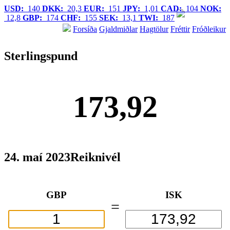
USD:
140
DKK:
20,3
EUR:
151
JPY:
1,01
CAD:
104
NOK:
12,8
GBP:
174
CHF:
155
SEK:
13,1
TWI:
187
Forsíða
Gjaldmiðlar
Hagtölur
Fréttir
Fróðleikur
Sterlingspund
173,92
24. maí 2023
Reiknivél
GBP
ISK
=